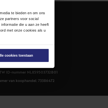
 media te bieden en om ons
dres
ze partners voor social
urfmarkt 32 zwart
nformatie die u aan ze heeft
011 CB Haarlem
oord met onze cookies als u
ontact
23 303 54 44
nfo@netmakelaars.nl
lle cookies toestaan
rivacyverklaring
ookieverklaring
TW ID-nummer NL859503732B01
amer van koophandel: 73386472