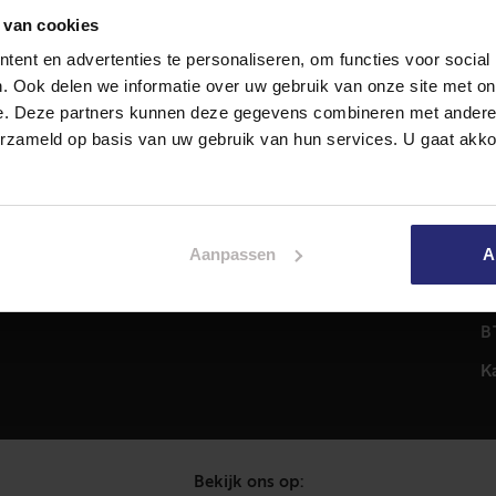
 van cookies
ent en advertenties te personaliseren, om functies voor social
Diensten
A
. Ook delen we informatie over uw gebruik van onze site met on
Hypotheekadvies
T
e. Deze partners kunnen deze gegevens combineren met andere i
Taxatie
2
erzameld op basis van uw gebruik van hun services. U gaat akk
em
Verkoop
C
Aankoop
0
Meer informatie over
i
Aanpassen
A
Woningaanbod
P
C
B
K
Bekijk ons op: