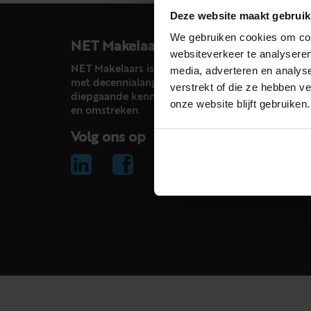
Deze website maakt gebruik
We gebruiken cookies om cont
NET Makelaars
websiteverkeer te analyseren
NET Makelaars is een modern makelaarskantoor
media, adverteren en analys
met decennialange ervaring in het vak en
verstrekt of die ze hebben v
diepgaande kennis van de huizenmarkt in Haarl
onze website blijft gebruiken.
en omstreken.
Volg ons op