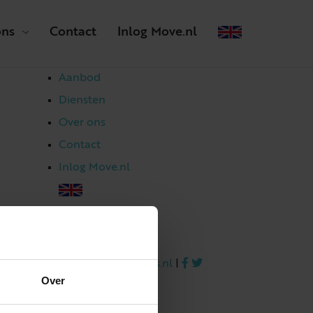
ons
Contact
Inlog Move.nl
Aanbod
Diensten
Over ons
Contact
Inlog Move.nl
023 303 54 44
|
info@netmakelaars.nl
|
Over