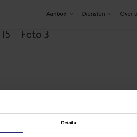
Aanbod
Diensten
Over 
15 – Foto 3
Details