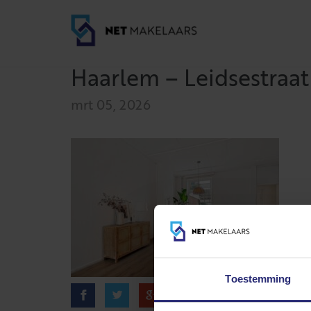
Haarlem – Leidsestraat 
mrt 05, 2026
Toestemming