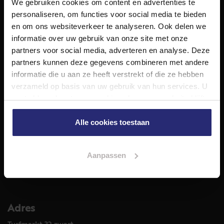
We gebruiken cookies om content en advertenties te
NET Makelaars is een modern makelaarskantoor met
personaliseren, om functies voor social media te bieden
decennialange ervaring in het vak en diepgaande kennis
en om ons websiteverkeer te analyseren. Ook delen we
van de huizenmarkt in Haarlem en omstreken.
informatie over uw gebruik van onze site met onze
Volg ons op
partners voor social media, adverteren en analyse. Deze
partners kunnen deze gegevens combineren met andere
informatie die u aan ze heeft verstrekt of die ze hebben
verzameld op basis van uw gebruik van hun services. U
Diensten
gaat akkoord met onze cookies als u onze website blijft
Hypotheekadvies
gebruiken.
Taxatie
Alle cookies toestaan
Verkoop
Aankoop
Aanpassen
Meer informatie over
Woningaanbod
Adres