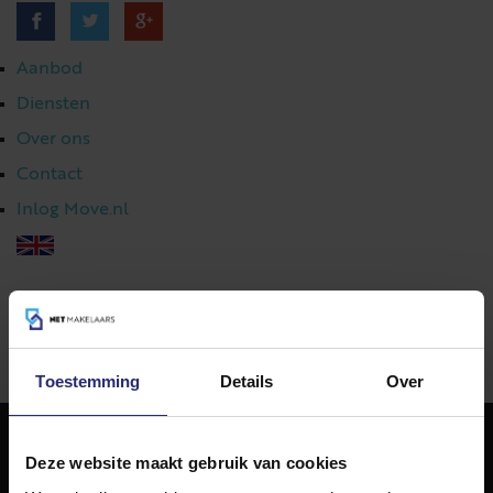
Aanbod
Diensten
Over ons
Contact
Inlog Move.nl
023 303 54 44
|
info@netmakelaars.nl
|
Toestemming
Details
Over
Deze website maakt gebruik van cookies
NET Makelaars