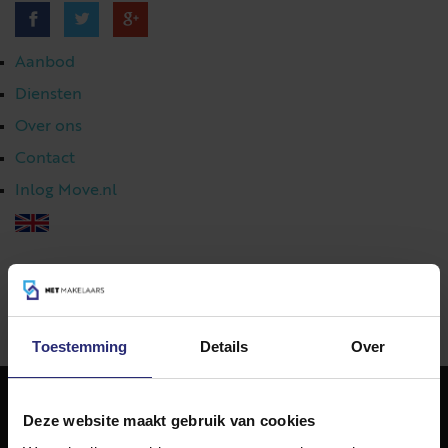
Aanbod
Diensten
Over ons
Contact
Inlog Move.nl
023 303 54 44
|
info@netmakelaars.nl
|
Toestemming
Details
Over
Deze website maakt gebruik van cookies
NET Makelaars