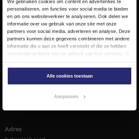
We gebruiken cookies om content en advertenties te
NET Makelaars is een modern makelaarskantoor met
personaliseren, om functies voor social media te bieden
decennialange ervaring in het vak en diepgaande kennis
en om ons websiteverkeer te analyseren. Ook delen we
van de huizenmarkt in Haarlem en omstreken.
informatie over uw gebruik van onze site met onze
Volg ons op
partners voor social media, adverteren en analyse. Deze
partners kunnen deze gegevens combineren met andere
informatie die u aan ze heeft verstrekt of die ze hebben
verzameld op basis van uw gebruik van hun services. U
Diensten
gaat akkoord met onze cookies als u onze website blijft
Hypotheekadvies
gebruiken.
Taxatie
Alle cookies toestaan
Verkoop
Aankoop
Aanpassen
Meer informatie over
Woningaanbod
Adres