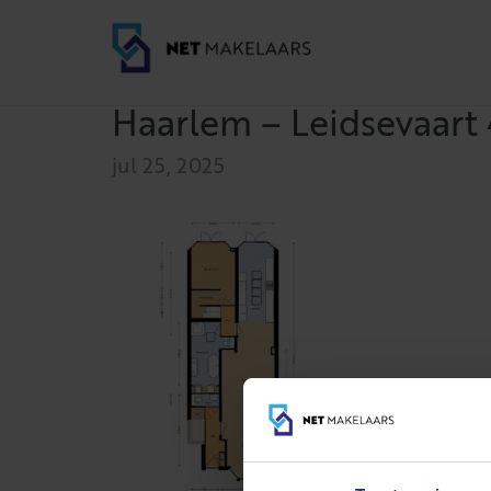
Haarlem – Leidsevaart
jul 25, 2025