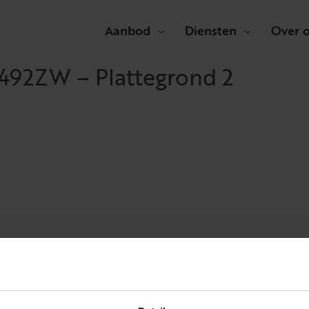
Aanbod
Diensten
Over 
 492ZW – Plattegrond 2