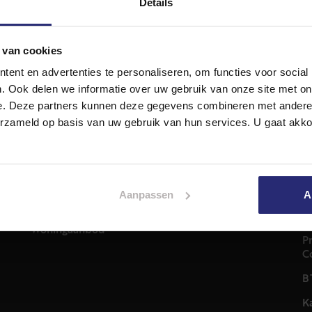
Details
 van cookies
ent en advertenties te personaliseren, om functies voor social
. Ook delen we informatie over uw gebruik van onze site met on
e. Deze partners kunnen deze gegevens combineren met andere i
Diensten
A
erzameld op basis van uw gebruik van hun services. U gaat akk
Hypotheekadvies
T
Taxatie
2
em
Verkoop
C
Aankoop
Aanpassen
A
0
Meer informatie over
i
Woningaanbod
P
C
B
K