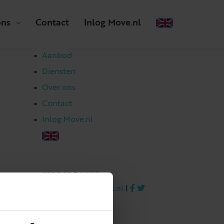
ons
Contact
Inlog Move.nl
Aanbod
Diensten
Over ons
Contact
Inlog Move.nl
023 303 54 44
|
info@netmakelaars.nl
|