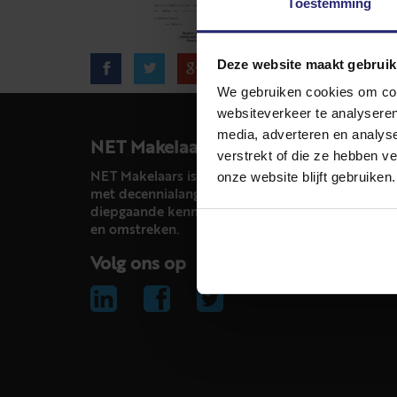
Toestemming
Deze website maakt gebruik
We gebruiken cookies om cont
websiteverkeer te analyseren
media, adverteren en analys
NET Makelaars
verstrekt of die ze hebben v
onze website blijft gebruiken.
NET Makelaars is een modern makelaarskantoor
met decennialange ervaring in het vak en
diepgaande kennis van de huizenmarkt in Haarl
en omstreken.
Volg ons op