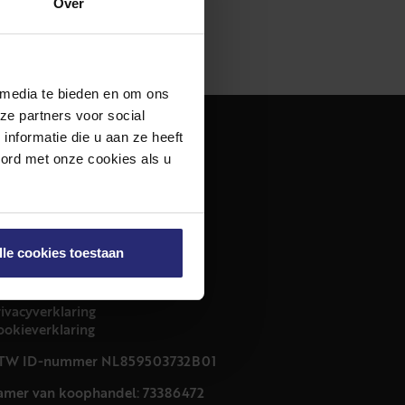
Over
 media te bieden en om ons
ze partners voor social
nformatie die u aan ze heeft
dres
oord met onze cookies als u
urfmarkt 32 zwart
011 CB Haarlem
ontact
lle cookies toestaan
23 303 54 44
nfo@netmakelaars.nl
rivacyverklaring
ookieverklaring
TW ID-nummer NL859503732B01
amer van koophandel: 73386472