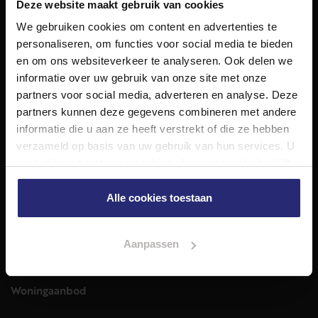
Deze website maakt gebruik van cookies
We gebruiken cookies om content en advertenties te
NET Makelaars
personaliseren, om functies voor social media te bieden
NET Makelaars is een modern makelaarskantoor met
en om ons websiteverkeer te analyseren. Ook delen we
decennialange ervaring in het vak en diepgaande kennis
informatie over uw gebruik van onze site met onze
van de huizenmarkt in Haarlem en omstreken.
partners voor social media, adverteren en analyse. Deze
partners kunnen deze gegevens combineren met andere
Volg ons op
informatie die u aan ze heeft verstrekt of die ze hebben
verzameld op basis van uw gebruik van hun services. U
gaat akkoord met onze cookies als u onze website blijft
Diensten
gebruiken.
Alle cookies toestaan
Hypotheekadvies
Taxatie
Verkoop
Aankoop
Aanpassen
Meer informatie over
Woningaanbod