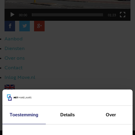
00:00
01:23
Aanbod
Diensten
Over ons
Contact
Inlog Move.nl
023 303 54 44
|
info@netmakelaars.nl
|
Toestemming
Details
Over