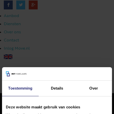
Aanbod
Diensten
Over ons
Contact
Inlog Move.nl
023 303 54 44
|
info@netmakelaars.nl
|
Toestemming
Details
Over
Deze website maakt gebruik van cookies
NET Makelaars