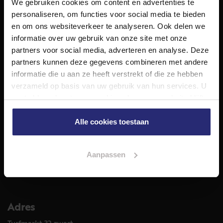
We gebruiken cookies om content en advertenties te
NET Makelaars is een modern makelaarskantoor met
personaliseren, om functies voor social media te bieden
decennialange ervaring in het vak en diepgaande kennis
en om ons websiteverkeer te analyseren. Ook delen we
van de huizenmarkt in Haarlem en omstreken.
informatie over uw gebruik van onze site met onze
Volg ons op
partners voor social media, adverteren en analyse. Deze
partners kunnen deze gegevens combineren met andere
informatie die u aan ze heeft verstrekt of die ze hebben
verzameld op basis van uw gebruik van hun services. U
Diensten
gaat akkoord met onze cookies als u onze website blijft
Hypotheekadvies
gebruiken.
Taxatie
Alle cookies toestaan
Verkoop
Aankoop
Aanpassen
Meer informatie over
Woningaanbod
Adres