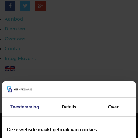
Aanbod
Diensten
Over ons
Contact
Inlog Move.nl
023 303 54 44
|
info@netmakelaars.nl
|
Toestemming
Details
Over
Deze website maakt gebruik van cookies
NET Makelaars