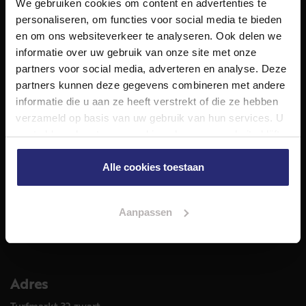
We gebruiken cookies om content en advertenties te
NET Makelaars is een modern makelaarskantoor met
personaliseren, om functies voor social media te bieden
decennialange ervaring in het vak en diepgaande kennis
en om ons websiteverkeer te analyseren. Ook delen we
van de huizenmarkt in Haarlem en omstreken.
informatie over uw gebruik van onze site met onze
Volg ons op
partners voor social media, adverteren en analyse. Deze
partners kunnen deze gegevens combineren met andere
informatie die u aan ze heeft verstrekt of die ze hebben
verzameld op basis van uw gebruik van hun services. U
Diensten
gaat akkoord met onze cookies als u onze website blijft
Hypotheekadvies
gebruiken.
Taxatie
Alle cookies toestaan
Verkoop
Aankoop
Aanpassen
Meer informatie over
Woningaanbod
Adres