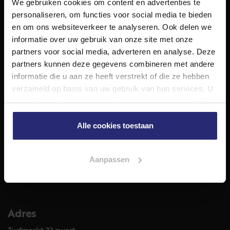
We gebruiken cookies om content en advertenties te
NET Makelaars is een modern makelaarskantoor met
personaliseren, om functies voor social media te bieden
decennialange ervaring in het vak en diepgaande kennis
en om ons websiteverkeer te analyseren. Ook delen we
van de huizenmarkt in Haarlem en omstreken.
informatie over uw gebruik van onze site met onze
Volg ons op
partners voor social media, adverteren en analyse. Deze
partners kunnen deze gegevens combineren met andere
informatie die u aan ze heeft verstrekt of die ze hebben
verzameld op basis van uw gebruik van hun services. U
Diensten
gaat akkoord met onze cookies als u onze website blijft
Hypotheekadvies
gebruiken.
Taxatie
Alle cookies toestaan
Verkoop
Aankoop
Aanpassen
Meer informatie over
Woningaanbod
Adres