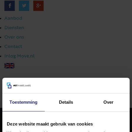
Aanbod
Diensten
Over ons
Contact
Inlog Move.nl
023 303 54 44
|
info@netmakelaars.nl
|
Toestemming
Details
Over
Deze website maakt gebruik van cookies
NET Makelaars