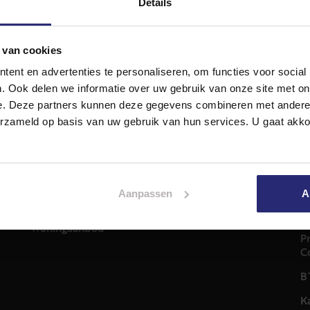
Details
 van cookies
ent en advertenties te personaliseren, om functies voor social
. Ook delen we informatie over uw gebruik van onze site met on
e. Deze partners kunnen deze gegevens combineren met andere i
Diensten
A
erzameld op basis van uw gebruik van hun services. U gaat akk
Hypotheekadvies
T
Taxatie
2
em
Verkoop
C
Aankoop
Aanpassen
A
0
Meer informatie over
i
Woningaanbod
P
C
B
K