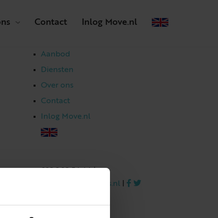
ons
Contact
Inlog Move.nl
Aanbod
Diensten
Over ons
Contact
Inlog Move.nl
023 303 54 44
|
info@netmakelaars.nl
|