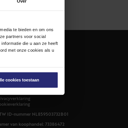
Over
 media te bieden en om ons
ze partners voor social
nformatie die u aan ze heeft
dres
oord met onze cookies als u
urfmarkt 32 zwart
011 CB Haarlem
ontact
lle cookies toestaan
23 303 54 44
nfo@netmakelaars.nl
rivacyverklaring
ookieverklaring
TW ID-nummer NL859503732B01
amer van koophandel: 73386472