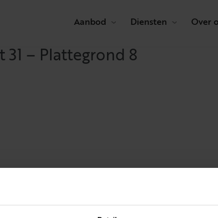
Aanbod
Diensten
Over 
 31 – Plattegrond 8