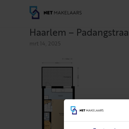
Haarlem – Padangstraat
mrt 14, 2025