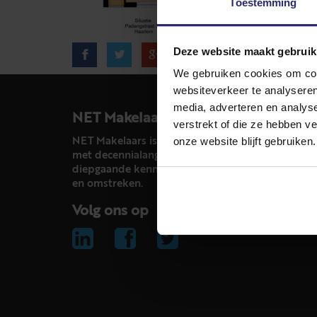
Toestemming
Deze website maakt gebruik
We gebruiken cookies om cont
websiteverkeer te analyseren
media, adverteren en analys
NET Makelaars
verstrekt of die ze hebben v
onze website blijft gebruiken.
NET Makelaars is een modern makelaarskantoor
met decennialange ervaring in het vak en
diepgaande kennis van de huizenmarkt in Haarl
en omstreken.
Volg ons op