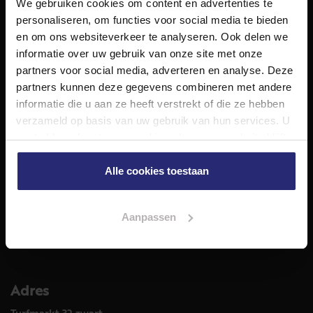
We gebruiken cookies om content en advertenties te
NET Makelaars is een modern makelaarskantoor met
personaliseren, om functies voor social media te bieden
decennialange ervaring in het vak en diepgaande kennis
en om ons websiteverkeer te analyseren. Ook delen we
van de huizenmarkt in Haarlem en omstreken.
informatie over uw gebruik van onze site met onze
Volg ons op
partners voor social media, adverteren en analyse. Deze
partners kunnen deze gegevens combineren met andere
informatie die u aan ze heeft verstrekt of die ze hebben
verzameld op basis van uw gebruik van hun services. U
Diensten
gaat akkoord met onze cookies als u onze website blijft
Hypotheekadvies
gebruiken.
Taxatie
Alle cookies toestaan
Verkoop
Aankoop
Aanpassen
Meer informatie over
Woningaanbod
Adres