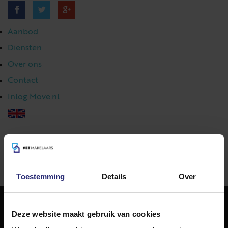
Aanbod
Diensten
Over ons
Contact
Inlog Move.nl
023 303 54 44
|
info@netmakelaars.nl
|
Toestemming
Details
Over
Deze website maakt gebruik van cookies
NET Makelaars