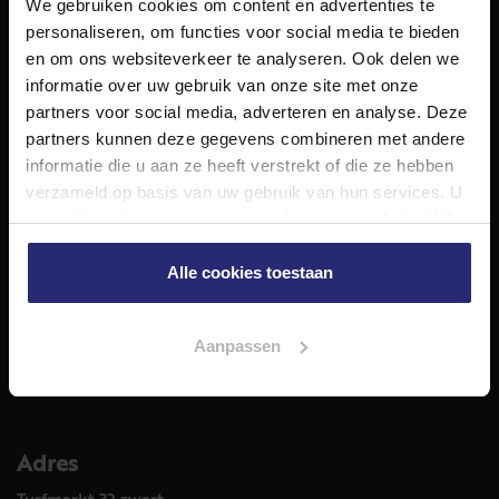
We gebruiken cookies om content en advertenties te
NET Makelaars is een modern makelaarskantoor met
personaliseren, om functies voor social media te bieden
decennialange ervaring in het vak en diepgaande kennis
en om ons websiteverkeer te analyseren. Ook delen we
van de huizenmarkt in Haarlem en omstreken.
informatie over uw gebruik van onze site met onze
Volg ons op
partners voor social media, adverteren en analyse. Deze
partners kunnen deze gegevens combineren met andere
informatie die u aan ze heeft verstrekt of die ze hebben
verzameld op basis van uw gebruik van hun services. U
Diensten
gaat akkoord met onze cookies als u onze website blijft
Hypotheekadvies
gebruiken.
Taxatie
Alle cookies toestaan
Verkoop
Aankoop
Aanpassen
Meer informatie over
Woningaanbod
Adres