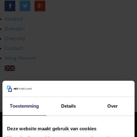
Aanbod
Diensten
Over ons
Contact
Inlog Move.nl
023 303 54 44
|
info@netmakelaars.nl
|
Toestemming
Details
Over
Deze website maakt gebruik van cookies
NET Makelaars