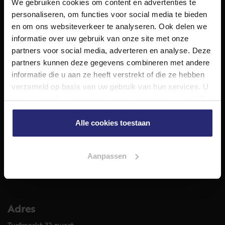
We gebruiken cookies om content en advertenties te
NET Makelaars is een modern makelaarskantoor met
personaliseren, om functies voor social media te bieden
decennialange ervaring in het vak en diepgaande kennis
en om ons websiteverkeer te analyseren. Ook delen we
van de huizenmarkt in Haarlem en omstreken.
informatie over uw gebruik van onze site met onze
Volg ons op
partners voor social media, adverteren en analyse. Deze
partners kunnen deze gegevens combineren met andere
informatie die u aan ze heeft verstrekt of die ze hebben
verzameld op basis van uw gebruik van hun services. U
Diensten
gaat akkoord met onze cookies als u onze website blijft
Hypotheekadvies
gebruiken.
Taxatie
Alle cookies toestaan
Verkoop
Aankoop
Aanpassen
Meer informatie over
Woningaanbod
Adres