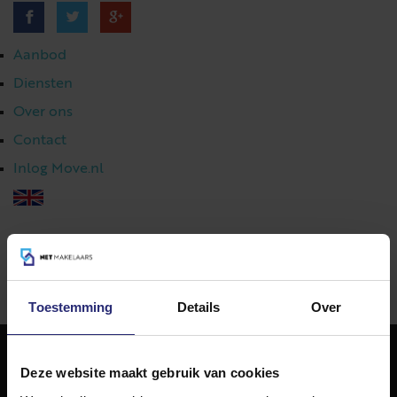
Aanbod
Diensten
Over ons
Contact
Inlog Move.nl
023 303 54 44
|
info@netmakelaars.nl
|
Toestemming
Details
Over
Deze website maakt gebruik van cookies
NET Makelaars