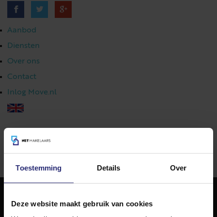
Aanbod
Diensten
Over ons
Contact
Inlog Move.nl
023 303 54 44
|
info@netmakelaars.nl
|
Toestemming
Details
Over
Deze website maakt gebruik van cookies
NET Makelaars