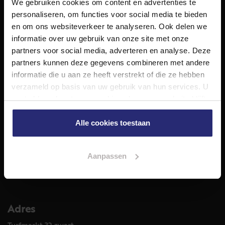
We gebruiken cookies om content en advertenties te
NET Makelaars is een modern makelaarskantoor met
personaliseren, om functies voor social media te bieden
decennialange ervaring in het vak en diepgaande kennis
en om ons websiteverkeer te analyseren. Ook delen we
van de huizenmarkt in Haarlem en omstreken.
informatie over uw gebruik van onze site met onze
Volg ons op
partners voor social media, adverteren en analyse. Deze
partners kunnen deze gegevens combineren met andere
informatie die u aan ze heeft verstrekt of die ze hebben
verzameld op basis van uw gebruik van hun services. U
Diensten
gaat akkoord met onze cookies als u onze website blijft
Hypotheekadvies
gebruiken.
Taxatie
Alle cookies toestaan
Verkoop
Aankoop
Aanpassen
Meer informatie over
Woningaanbod
Adres