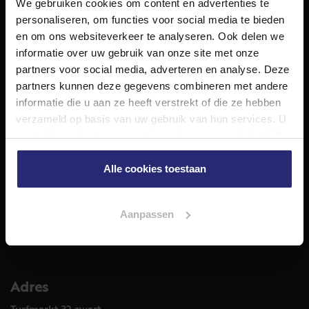
We gebruiken cookies om content en advertenties te
NET Makelaars is een modern makelaarskantoor met
personaliseren, om functies voor social media te bieden
decennialange ervaring in het vak en diepgaande kennis
en om ons websiteverkeer te analyseren. Ook delen we
van de huizenmarkt in Haarlem en omstreken.
informatie over uw gebruik van onze site met onze
Volg ons op
partners voor social media, adverteren en analyse. Deze
partners kunnen deze gegevens combineren met andere
informatie die u aan ze heeft verstrekt of die ze hebben
verzameld op basis van uw gebruik van hun services. U
Diensten
gaat akkoord met onze cookies als u onze website blijft
Hypotheekadvies
gebruiken.
Taxatie
Alle cookies toestaan
Verkoop
Aankoop
Aanpassen
Meer informatie over
Woningaanbod
Adres