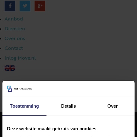
Aanbod
Diensten
Over ons
Contact
Inlog Move.nl
023 303 54 44
|
info@netmakelaars.nl
|
Toestemming
Details
Over
Deze website maakt gebruik van cookies
NET Makelaars