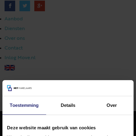
Aanbod
Diensten
Over ons
Contact
Inlog Move.nl
023 303 54 44
|
info@netmakelaars.nl
|
Toestemming
Details
Over
Deze website maakt gebruik van cookies
NET Makelaars