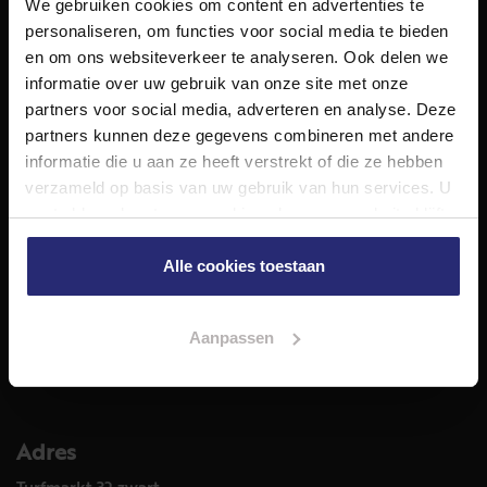
We gebruiken cookies om content en advertenties te
NET Makelaars is een modern makelaarskantoor met
personaliseren, om functies voor social media te bieden
decennialange ervaring in het vak en diepgaande kennis
en om ons websiteverkeer te analyseren. Ook delen we
van de huizenmarkt in Haarlem en omstreken.
informatie over uw gebruik van onze site met onze
Volg ons op
partners voor social media, adverteren en analyse. Deze
partners kunnen deze gegevens combineren met andere
informatie die u aan ze heeft verstrekt of die ze hebben
verzameld op basis van uw gebruik van hun services. U
Diensten
gaat akkoord met onze cookies als u onze website blijft
Hypotheekadvies
gebruiken.
Taxatie
Alle cookies toestaan
Verkoop
Aankoop
Aanpassen
Meer informatie over
Woningaanbod
Adres