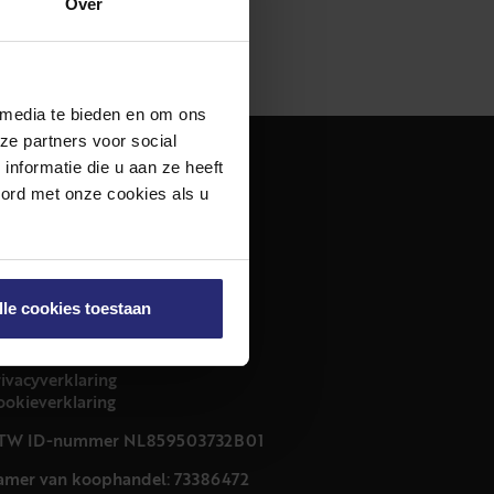
Over
 media te bieden en om ons
ze partners voor social
nformatie die u aan ze heeft
dres
oord met onze cookies als u
urfmarkt 32 zwart
011 CB Haarlem
ontact
lle cookies toestaan
23 303 54 44
nfo@netmakelaars.nl
rivacyverklaring
ookieverklaring
TW ID-nummer NL859503732B01
amer van koophandel: 73386472