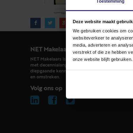
Toestemming
Deze website maakt gebruik
We gebruiken cookies om cont
websiteverkeer te analyseren
media, adverteren en analys
NET Makelaars
verstrekt of die ze hebben v
onze website blijft gebruiken.
NET Makelaars is een modern makelaarskantoor
met decennialange ervaring in het vak en
diepgaande kennis van de huizenmarkt in Haarl
en omstreken.
Volg ons op