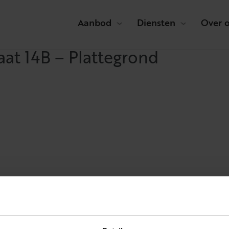
Aanbod
Diensten
Over 
aat 14B – Plattegrond