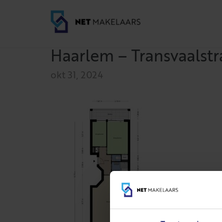
Haarlem – Transvaalstr
okt 31, 2024