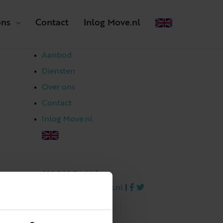
ons
Contact
Inlog Move.nl
Aanbod
Diensten
Over ons
Contact
Inlog Move.nl
023 303 54 44
|
info@netmakelaars.nl
|