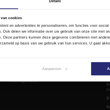
Details
 van cookies
ent en advertenties te personaliseren, om functies voor social
. Ook delen we informatie over uw gebruik van onze site met on
e. Deze partners kunnen deze gegevens combineren met andere i
Diensten
A
erzameld op basis van uw gebruik van hun services. U gaat akk
Hypotheekadvies
T
Taxatie
2
em
Verkoop
C
Aankoop
Aanpassen
A
0
Meer informatie over
i
Woningaanbod
P
C
B
K