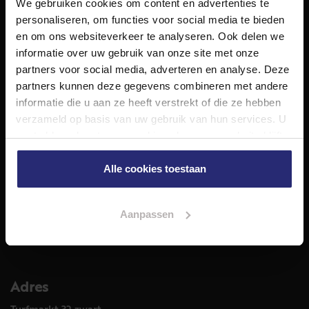
We gebruiken cookies om content en advertenties te
NET Makelaars is een modern makelaarskantoor met
personaliseren, om functies voor social media te bieden
decennialange ervaring in het vak en diepgaande kennis
en om ons websiteverkeer te analyseren. Ook delen we
van de huizenmarkt in Haarlem en omstreken.
informatie over uw gebruik van onze site met onze
Volg ons op
partners voor social media, adverteren en analyse. Deze
partners kunnen deze gegevens combineren met andere
informatie die u aan ze heeft verstrekt of die ze hebben
verzameld op basis van uw gebruik van hun services. U
Diensten
gaat akkoord met onze cookies als u onze website blijft
Hypotheekadvies
gebruiken.
Taxatie
Alle cookies toestaan
Verkoop
Aankoop
Aanpassen
Meer informatie over
Woningaanbod
Adres