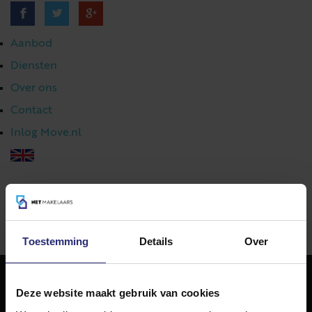
Aanbod
Diensten
Over ons
Contact
Inlog Move.nl
023 303 54 44
|
info@netmakelaars.nl
|
Toestemming
Details
Over
Deze website maakt gebruik van cookies
NET Makelaars