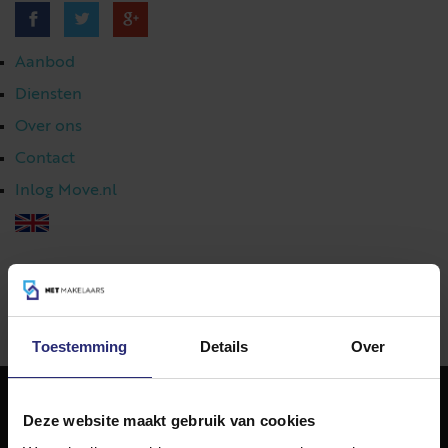
Aanbod
Diensten
Over ons
Contact
Inlog Move.nl
023 303 54 44
|
info@netmakelaars.nl
|
Toestemming
Details
Over
Deze website maakt gebruik van cookies
NET Makelaars