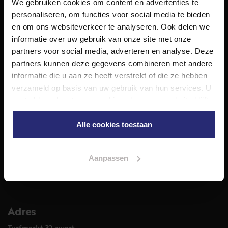
We gebruiken cookies om content en advertenties te
NET Makelaars is een modern makelaarskantoor met
personaliseren, om functies voor social media te bieden
decennialange ervaring in het vak en diepgaande kennis
en om ons websiteverkeer te analyseren. Ook delen we
van de huizenmarkt in Haarlem en omstreken.
informatie over uw gebruik van onze site met onze
Volg ons op
partners voor social media, adverteren en analyse. Deze
partners kunnen deze gegevens combineren met andere
informatie die u aan ze heeft verstrekt of die ze hebben
verzameld op basis van uw gebruik van hun services. U
Diensten
gaat akkoord met onze cookies als u onze website blijft
Hypotheekadvies
gebruiken.
Taxatie
Alle cookies toestaan
Verkoop
Aankoop
Aanpassen
Meer informatie over
Woningaanbod
Adres