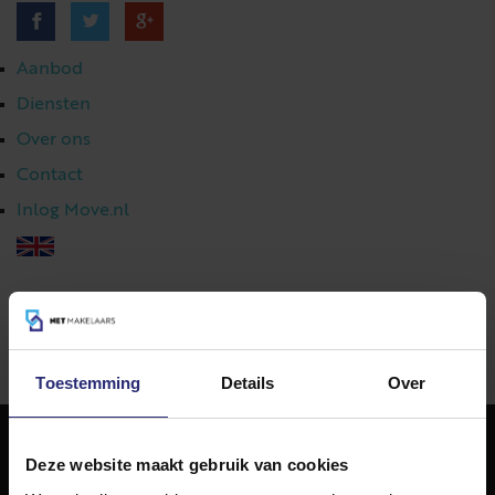
Aanbod
Diensten
Over ons
Contact
Inlog Move.nl
023 303 54 44
|
info@netmakelaars.nl
|
Toestemming
Details
Over
Deze website maakt gebruik van cookies
NET Makelaars