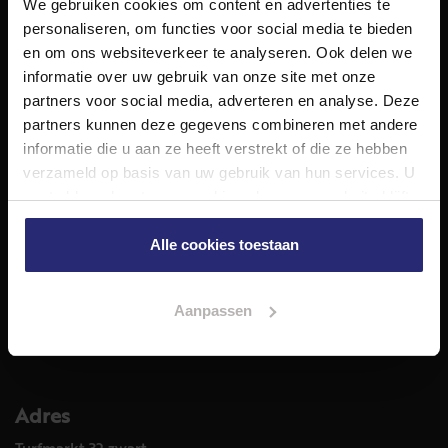
We gebruiken cookies om content en advertenties te
NET Makelaars is een modern makelaarskantoor met
personaliseren, om functies voor social media te bieden
decennialange ervaring in het vak en diepgaande kennis
en om ons websiteverkeer te analyseren. Ook delen we
van de huizenmarkt in Haarlem en omstreken.
informatie over uw gebruik van onze site met onze
Volg ons op
partners voor social media, adverteren en analyse. Deze
partners kunnen deze gegevens combineren met andere
informatie die u aan ze heeft verstrekt of die ze hebben
verzameld op basis van uw gebruik van hun services. U
Diensten
gaat akkoord met onze cookies als u onze website blijft
Hypotheekadvies
gebruiken.
Taxatie
Alle cookies toestaan
Verkoop
Aankoop
Aanpassen
Meer informatie over
Woningaanbod
Adres