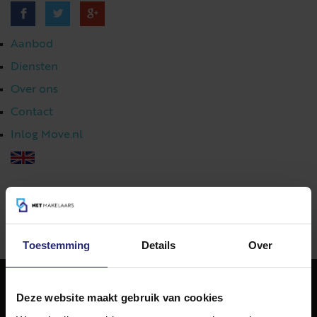
Aanbod
Diensten
Over ons
Contact
Inlog Move.nl
023 303 54 44
|
info@netmakelaars.nl
|
Toestemming
Details
Over
Deze website maakt gebruik van cookies
NET Makelaars