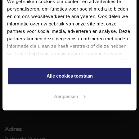
We gebruiken cookies om content en advertenties te
NET Makelaars is een modern makelaarskantoor met
personaliseren, om functies voor social media te bieden
decennialange ervaring in het vak en diepgaande kennis
en om ons websiteverkeer te analyseren. Ook delen we
van de huizenmarkt in Haarlem en omstreken.
informatie over uw gebruik van onze site met onze
Volg ons op
partners voor social media, adverteren en analyse. Deze
partners kunnen deze gegevens combineren met andere
informatie die u aan ze heeft verstrekt of die ze hebben
verzameld op basis van uw gebruik van hun services. U
Diensten
gaat akkoord met onze cookies als u onze website blijft
Hypotheekadvies
gebruiken.
Taxatie
Alle cookies toestaan
Verkoop
Aankoop
Aanpassen
Meer informatie over
Woningaanbod
Adres