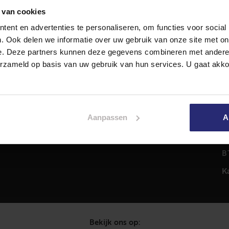
 van cookies
ent en advertenties te personaliseren, om functies voor social
Diensten
A
. Ook delen we informatie over uw gebruik van onze site met on
Hypotheekadvies
T
e. Deze partners kunnen deze gegevens combineren met andere i
Taxatie
2
erzameld op basis van uw gebruik van hun services. U gaat akk
em
Verkoop
C
Aankoop
0
Meer informatie over
i
Aanpassen
A
Woningaanbod
P
C
B
K
Bekijk ons op: