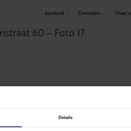
Aanbod
Diensten
Over 
straat 60 – Foto 17
Details