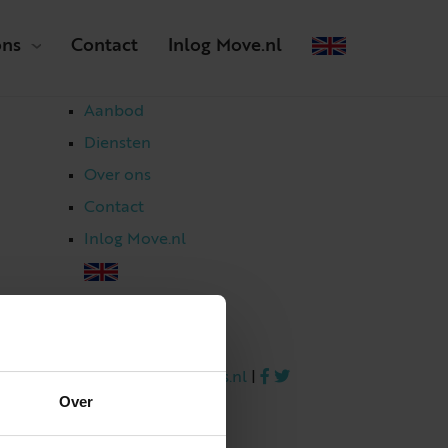
ons
Contact
Inlog Move.nl
Aanbod
Diensten
Over ons
Contact
Inlog Move.nl
023 303 54 44
|
info@netmakelaars.nl
|
Over