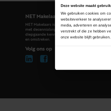
Deze website maakt gebruik
We gebruiken cookies om cont
NET Makelaars
websiteverkeer te analyseren
NET Makelaars is een modern makelaarskantoor
media, adverteren en analys
met decennialange ervaring in het vak en
verstrekt of die ze hebben v
diepgaande kennis van de huizenmarkt in Haarl
onze website blijft gebruiken.
en omstreken.
Volg ons op