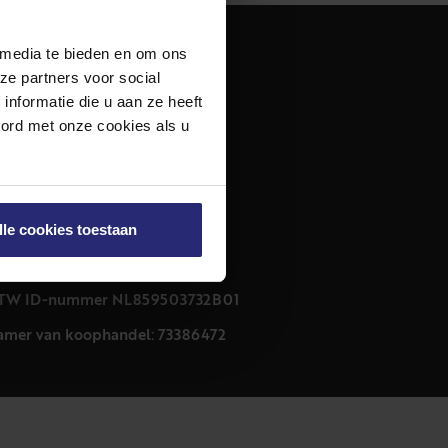
 media te bieden en om ons
dres
ze partners voor social
urfmarkt 32 zwart
nformatie die u aan ze heeft
011 CB Haarlem
oord met onze cookies als u
ontact
23 303 54 44
nfo@netmakelaars.nl
lle cookies toestaan
rivacyverklaring
ookieverklaring
TW ID-nummer NL859503732B01
amer van koophandel: 73386472