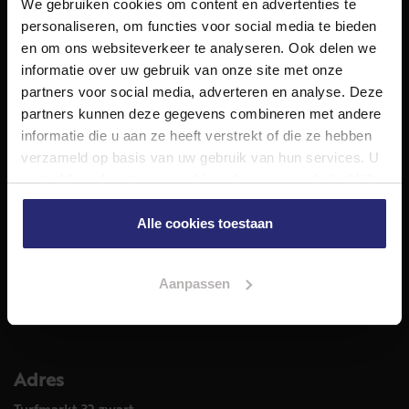
We gebruiken cookies om content en advertenties te
NET Makelaars is een modern makelaarskantoor met
personaliseren, om functies voor social media te bieden
decennialange ervaring in het vak en diepgaande kennis
en om ons websiteverkeer te analyseren. Ook delen we
van de huizenmarkt in Haarlem en omstreken.
informatie over uw gebruik van onze site met onze
Volg ons op
partners voor social media, adverteren en analyse. Deze
partners kunnen deze gegevens combineren met andere
informatie die u aan ze heeft verstrekt of die ze hebben
verzameld op basis van uw gebruik van hun services. U
Diensten
gaat akkoord met onze cookies als u onze website blijft
Hypotheekadvies
gebruiken.
Taxatie
Alle cookies toestaan
Verkoop
Aankoop
Aanpassen
Meer informatie over
Woningaanbod
Adres