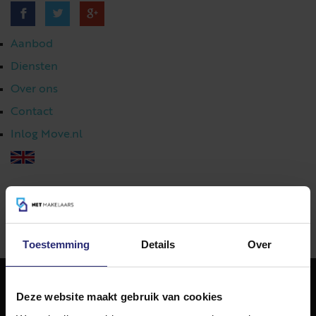
Aanbod
Diensten
Over ons
Contact
Inlog Move.nl
023 303 54 44
|
info@netmakelaars.nl
|
Toestemming
Details
Over
Deze website maakt gebruik van cookies
NET Makelaars