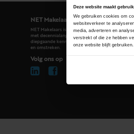
Deze website maakt gebruik
We gebruiken cookies om cont
NET Makelaars
websiteverkeer te analyseren
NET Makelaars is een modern makelaarskantoor
media, adverteren en analys
met decennialange ervaring in het vak en
verstrekt of die ze hebben v
diepgaande kennis van de huizenmarkt in Haarl
onze website blijft gebruiken.
en omstreken.
Volg ons op