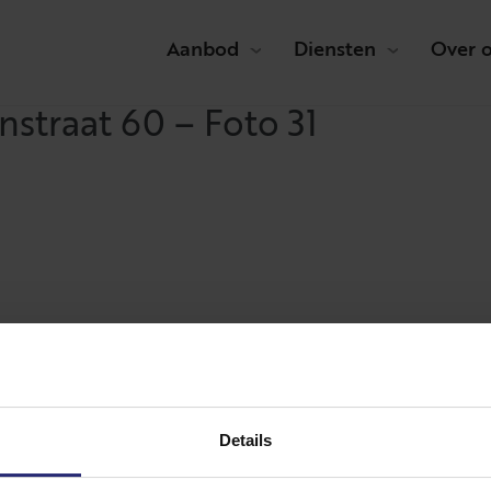
Aanbod
Diensten
Over 
straat 60 – Foto 31
Details