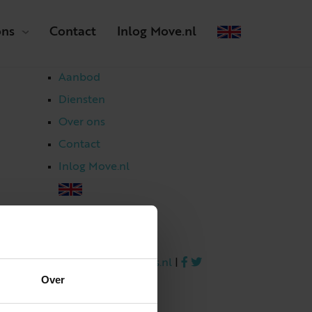
ons
Contact
Inlog Move.nl
Aanbod
Diensten
Over ons
Contact
Inlog Move.nl
023 303 54 44
|
info@netmakelaars.nl
|
Over