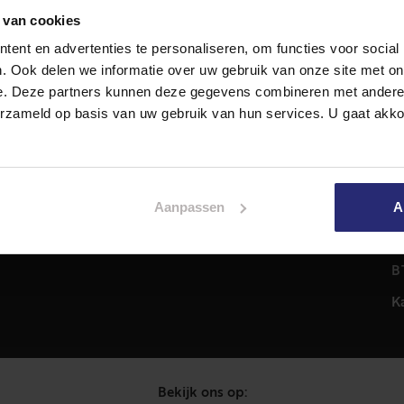
 van cookies
ent en advertenties te personaliseren, om functies voor social
Diensten
A
. Ook delen we informatie over uw gebruik van onze site met on
Hypotheekadvies
T
e. Deze partners kunnen deze gegevens combineren met andere i
Taxatie
2
erzameld op basis van uw gebruik van hun services. U gaat akk
em
Verkoop
C
Aankoop
0
Meer informatie over
i
Aanpassen
A
Woningaanbod
P
C
B
K
Bekijk ons op: