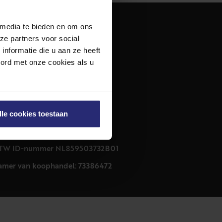
 media te bieden en om ons
dres
ze partners voor social
urfmarkt 32 zwart
nformatie die u aan ze heeft
011 CB Haarlem
oord met onze cookies als u
ontact
23 303 54 44
nfo@netmakelaars.nl
lle cookies toestaan
rivacyverklaring
ookieverklaring
TW ID-nummer NL859503732B01
amer van koophandel: 73386472