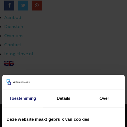
Aanbod
Diensten
Over ons
Contact
Inlog Move.nl
023 303 54 44
|
info@netmakelaars.nl
|
Toestemming
Details
Over
Deze website maakt gebruik van cookies
NET Makelaars