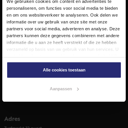
We gebruiken cookies om content en advertenties te
NET Makelaars is een modern makelaarskantoor met
personaliseren, om functies voor social media te bieden
decennialange ervaring in het vak en diepgaande kennis
en om ons websiteverkeer te analyseren. Ook delen we
van de huizenmarkt in Haarlem en omstreken.
informatie over uw gebruik van onze site met onze
Volg ons op
partners voor social media, adverteren en analyse. Deze
partners kunnen deze gegevens combineren met andere
informatie die u aan ze heeft verstrekt of die ze hebben
verzameld op basis van uw gebruik van hun services. U
Diensten
gaat akkoord met onze cookies als u onze website blijft
Hypotheekadvies
gebruiken.
Taxatie
Alle cookies toestaan
Verkoop
Aankoop
Aanpassen
Meer informatie over
Woningaanbod
Adres