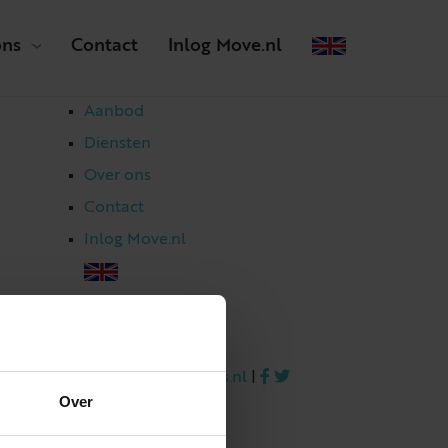
ons
Contact
Inlog Move.nl
Aanbod
Diensten
Over ons
Contact
Inlog Move.nl
023 303 54 44
|
info@netmakelaars.nl
|
Over