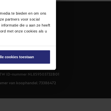
 media te bieden en om ons
dres
ze partners voor social
urfmarkt 32 zwart
nformatie die u aan ze heeft
011 CB Haarlem
oord met onze cookies als u
ontact
23 303 54 44
nfo@netmakelaars.nl
lle cookies toestaan
rivacyverklaring
ookieverklaring
TW ID-nummer NL859503732B01
amer van koophandel: 73386472