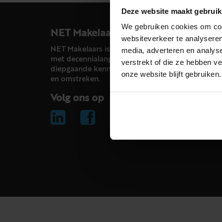
Deze website maakt gebruik
We gebruiken cookies om cont
NET Makelaars
websiteverkeer te analyseren
NET Makelaars is een modern makelaarskantoor
media, adverteren en analys
met decennialange ervaring in het vak en
verstrekt of die ze hebben v
diepgaande kennis van de huizenmarkt in Haarl
onze website blijft gebruiken.
en omstreken.
Volg ons op