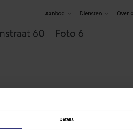
Aanbod
Diensten
Over 
straat 60 – Foto 6
Details