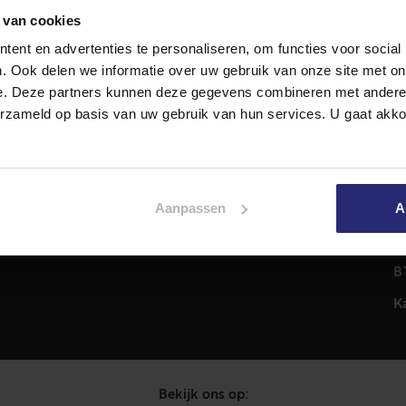
 van cookies
ent en advertenties te personaliseren, om functies voor social
Diensten
A
. Ook delen we informatie over uw gebruik van onze site met on
Hypotheekadvies
T
e. Deze partners kunnen deze gegevens combineren met andere i
Taxatie
2
erzameld op basis van uw gebruik van hun services. U gaat akk
em
Verkoop
C
Aankoop
0
Meer informatie over
i
Aanpassen
A
Woningaanbod
P
C
B
K
Bekijk ons op: