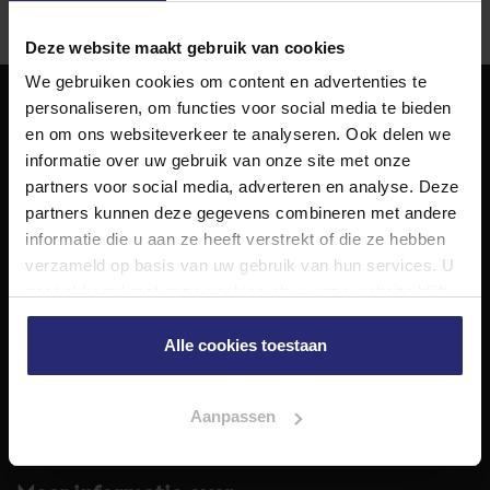
Deze website maakt gebruik van cookies
We gebruiken cookies om content en advertenties te
personaliseren, om functies voor social media te bieden
NET Makelaars
en om ons websiteverkeer te analyseren. Ook delen we
informatie over uw gebruik van onze site met onze
NET Makelaars is een modern makelaarskantoor met
partners voor social media, adverteren en analyse. Deze
decennialange ervaring in het vak en diepgaande kennis
partners kunnen deze gegevens combineren met andere
van de huizenmarkt in Haarlem en omstreken.
informatie die u aan ze heeft verstrekt of die ze hebben
Volg ons op
verzameld op basis van uw gebruik van hun services. U
gaat akkoord met onze cookies als u onze website blijft
gebruiken.
Alle cookies toestaan
Diensten
Hypotheekadvies
Taxatie
Aanpassen
Verkoop
Aankoop