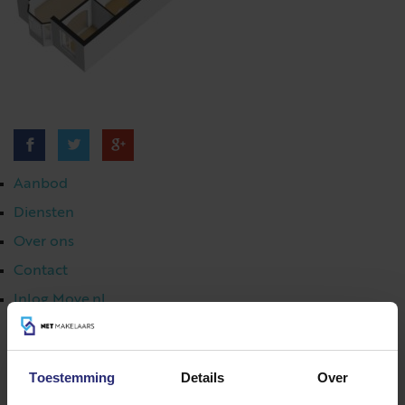
Aanbod
Diensten
Over ons
Contact
Inlog Move.nl
Toestemming
Details
Over
023 303 54 44
|
info@netmakelaars.nl
|