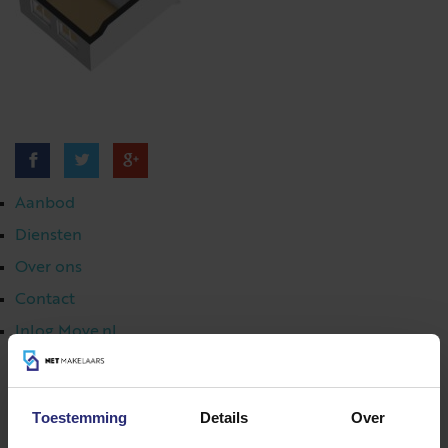
Aanbod
Diensten
Over ons
Contact
Inlog Move.nl
Toestemming
Details
Over
023 303 54 44
|
info@netmakelaars.nl
|