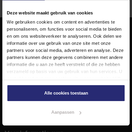
Deze website maakt gebruik van cookies
We gebruiken cookies om content en advertenties te
personaliseren, om functies voor social media te bieden
NET Makelaars
en om ons websiteverkeer te analyseren. Ook delen we
informatie over uw gebruik van onze site met onze
NET Makelaars is een modern makelaarskantoor met
partners voor social media, adverteren en analyse. Deze
decennialange ervaring in het vak en diepgaande kennis
partners kunnen deze gegevens combineren met andere
van de huizenmarkt in Haarlem en omstreken.
informatie die u aan ze heeft verstrekt of die ze hebben
Volg ons op
verzameld op basis van uw gebruik van hun services. U
gaat akkoord met onze cookies als u onze website blijft
gebruiken.
Alle cookies toestaan
Diensten
Hypotheekadvies
Taxatie
Aanpassen
Verkoop
Aankoop