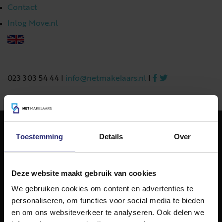
Contact
Inlog Move.nl
023 303 54 44
|
info@netmakelaars.nl
|
Toestemming
Details
Over
NET Makelaars
NET Makelaars is een modern makelaarskantoor met
decennialange ervaring in het vak en diepgaande kennis
Deze website maakt gebruik van cookies
van de huizenmarkt in Haarlem en omstreken.
We gebruiken cookies om content en advertenties te
Volg ons op
personaliseren, om functies voor social media te bieden
en om ons websiteverkeer te analyseren. Ook delen we