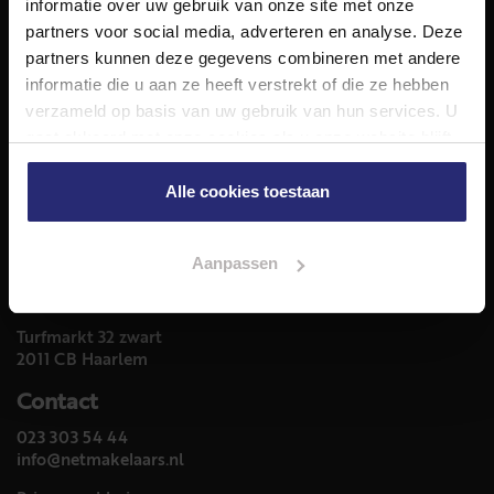
informatie over uw gebruik van onze site met onze
partners voor social media, adverteren en analyse. Deze
Diensten
partners kunnen deze gegevens combineren met andere
Hypotheekadvies
informatie die u aan ze heeft verstrekt of die ze hebben
Taxatie
verzameld op basis van uw gebruik van hun services. U
Verkoop
gaat akkoord met onze cookies als u onze website blijft
Aankoop
gebruiken.
Meer informatie over
Alle cookies toestaan
Woningaanbod
Aanpassen
Adres
Turfmarkt 32 zwart
2011 CB Haarlem
Contact
023 303 54 44
info@netmakelaars.nl