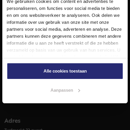
We gebruiken cookies om content en advertenties te
NET Makelaars is een modern makelaarskantoor met
personaliseren, om functies voor social media te bieden
decennialange ervaring in het vak en diepgaande kennis
en om ons websiteverkeer te analyseren. Ook delen we
van de huizenmarkt in Haarlem en omstreken.
informatie over uw gebruik van onze site met onze
Volg ons op
partners voor social media, adverteren en analyse. Deze
partners kunnen deze gegevens combineren met andere
informatie die u aan ze heeft verstrekt of die ze hebben
verzameld op basis van uw gebruik van hun services. U
Diensten
gaat akkoord met onze cookies als u onze website blijft
Hypotheekadvies
gebruiken.
Taxatie
Alle cookies toestaan
Verkoop
Aankoop
Aanpassen
Meer informatie over
Woningaanbod
Adres