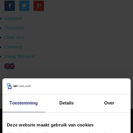
Aanbod
Diensten
Over ons
Contact
Inlog Move.nl
023 303 54 44
|
info@netmakelaars.nl
|
Toestemming
Details
Over
Deze website maakt gebruik van cookies
NET Makelaars