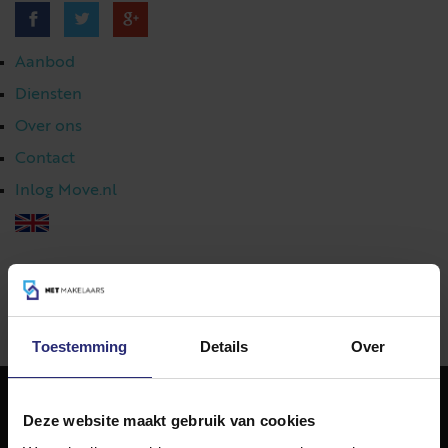
Aanbod
Diensten
Over ons
Contact
Inlog Move.nl
023 303 54 44
|
info@netmakelaars.nl
|
Toestemming
Details
Over
Deze website maakt gebruik van cookies
NET Makelaars