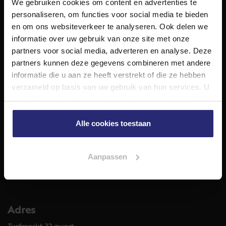
We gebruiken cookies om content en advertenties te
NET Makelaars is een modern makelaarskantoor met
personaliseren, om functies voor social media te bieden
decennialange ervaring in het vak en diepgaande kennis
en om ons websiteverkeer te analyseren. Ook delen we
van de huizenmarkt in Haarlem en omstreken.
informatie over uw gebruik van onze site met onze
Volg ons op
partners voor social media, adverteren en analyse. Deze
partners kunnen deze gegevens combineren met andere
informatie die u aan ze heeft verstrekt of die ze hebben
verzameld op basis van uw gebruik van hun services. U
Diensten
gaat akkoord met onze cookies als u onze website blijft
Hypotheekadvies
gebruiken.
Taxatie
Alle cookies toestaan
Verkoop
Aankoop
Aanpassen
Meer informatie over
Woningaanbod
Adres