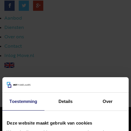
Aanbod
Diensten
Over ons
Contact
Inlog Move.nl
023 303 54 44
|
info@netmakelaars.nl
|
Toestemming
Details
Over
Deze website maakt gebruik van cookies
NET Makelaars