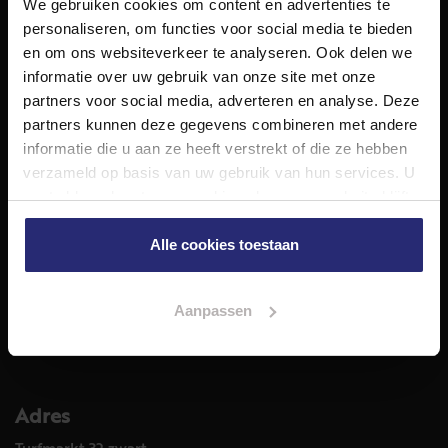
We gebruiken cookies om content en advertenties te
NET Makelaars is een modern makelaarskantoor met
personaliseren, om functies voor social media te bieden
decennialange ervaring in het vak en diepgaande kennis
en om ons websiteverkeer te analyseren. Ook delen we
van de huizenmarkt in Haarlem en omstreken.
informatie over uw gebruik van onze site met onze
Volg ons op
partners voor social media, adverteren en analyse. Deze
partners kunnen deze gegevens combineren met andere
informatie die u aan ze heeft verstrekt of die ze hebben
verzameld op basis van uw gebruik van hun services. U
Diensten
gaat akkoord met onze cookies als u onze website blijft
Hypotheekadvies
gebruiken.
Taxatie
Alle cookies toestaan
Verkoop
Aankoop
Aanpassen
Meer informatie over
Woningaanbod
Adres