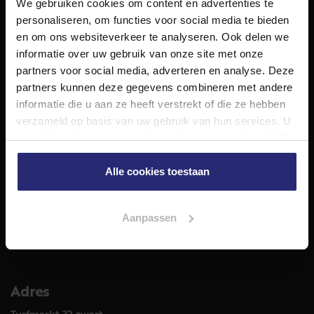
We gebruiken cookies om content en advertenties te
NET Makelaars is een modern makelaarskantoor met
personaliseren, om functies voor social media te bieden
decennialange ervaring in het vak en diepgaande kennis
en om ons websiteverkeer te analyseren. Ook delen we
van de huizenmarkt in Haarlem en omstreken.
informatie over uw gebruik van onze site met onze
Volg ons op
partners voor social media, adverteren en analyse. Deze
partners kunnen deze gegevens combineren met andere
informatie die u aan ze heeft verstrekt of die ze hebben
verzameld op basis van uw gebruik van hun services. U
Diensten
gaat akkoord met onze cookies als u onze website blijft
Hypotheekadvies
gebruiken.
Taxatie
Alle cookies toestaan
Verkoop
Aankoop
Aanpassen
Meer informatie over
Woningaanbod
Adres