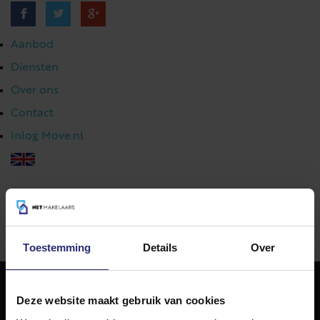
Aanbod
Diensten
Over ons
Contact
Inlog Move.nl
023 303 54 44
|
info@netmakelaars.nl
|
Toestemming
Details
Over
Deze website maakt gebruik van cookies
NET Makelaars