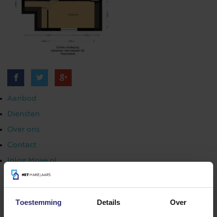
Aanbod
Diensten
Over ons
Contact
Inlog Move.nl
Toestemming
Details
Over
023 303 54 44
|
info@netmakelaars.nl
|