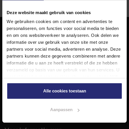
Deze website maakt gebruik van cookies
We gebruiken cookies om content en advertenties te
personaliseren, om functies voor social media te bieden
NET Makelaars
en om ons websiteverkeer te analyseren. Ook delen we
informatie over uw gebruik van onze site met onze
NET Makelaars is een modern makelaarskantoor met
partners voor social media, adverteren en analyse. Deze
decennialange ervaring in het vak en diepgaande kennis
partners kunnen deze gegevens combineren met andere
van de huizenmarkt in Haarlem en omstreken.
informatie die u aan ze heeft verstrekt of die ze hebben
Volg ons op
verzameld op basis van uw gebruik van hun services. U
gaat akkoord met onze cookies als u onze website blijft
gebruiken.
Alle cookies toestaan
Diensten
Hypotheekadvies
Taxatie
Aanpassen
Verkoop
Aankoop