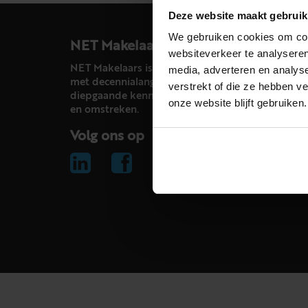
Deze website maakt gebruik
We gebruiken cookies om cont
NET Makelaars
websiteverkeer te analyseren
NET Makelaars is een modern makelaarskantoor
media, adverteren en analys
met decennialange ervaring in het vak en
verstrekt of die ze hebben v
diepgaande kennis van de huizenmarkt in Haarl
onze website blijft gebruiken.
en omstreken.
Volg ons op