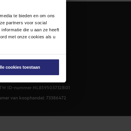
 media te bieden en om ons
dres
ze partners voor social
urfmarkt 32 zwart
nformatie die u aan ze heeft
011 CB Haarlem
oord met onze cookies als u
ontact
23 303 54 44
nfo@netmakelaars.nl
lle cookies toestaan
rivacyverklaring
ookieverklaring
TW ID-nummer NL859503732B01
amer van koophandel: 73386472