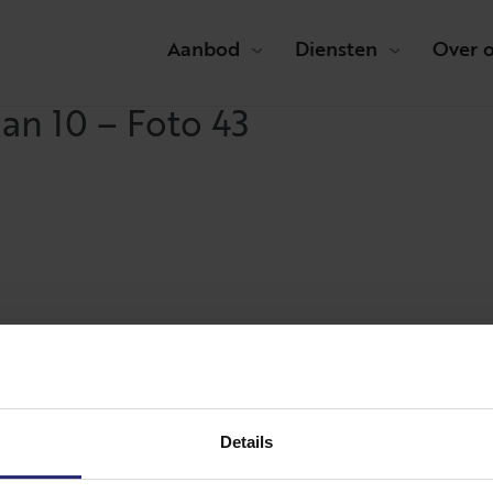
Aanbod
Diensten
Over 
an 10 – Foto 43
Details