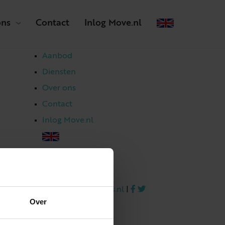
ons
Contact
Inlog Move.nl
Aanbod
Diensten
Over ons
Contact
Inlog Move.nl
023 303 54 44
|
info@netmakelaars.nl
|
Over