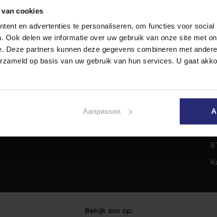
 van cookies
ent en advertenties te personaliseren, om functies voor social
Diensten
A
. Ook delen we informatie over uw gebruik van onze site met on
Hypotheekadvies
T
e. Deze partners kunnen deze gegevens combineren met andere i
Taxatie
2
erzameld op basis van uw gebruik van hun services. U gaat akk
em
Verkoop
C
Aankoop
0
Meer informatie over
i
Aanpassen
A
Woningaanbod
P
C
B
K
Bekijk ons op: