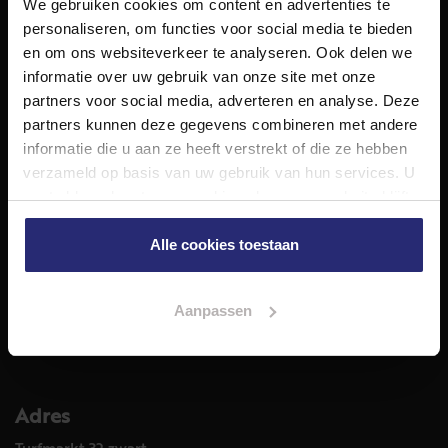
We gebruiken cookies om content en advertenties te
NET Makelaars is een modern makelaarskantoor met
personaliseren, om functies voor social media te bieden
decennialange ervaring in het vak en diepgaande kennis
en om ons websiteverkeer te analyseren. Ook delen we
van de huizenmarkt in Haarlem en omstreken.
informatie over uw gebruik van onze site met onze
Volg ons op
partners voor social media, adverteren en analyse. Deze
partners kunnen deze gegevens combineren met andere
informatie die u aan ze heeft verstrekt of die ze hebben
verzameld op basis van uw gebruik van hun services. U
Diensten
gaat akkoord met onze cookies als u onze website blijft
Hypotheekadvies
gebruiken.
Taxatie
Alle cookies toestaan
Verkoop
Aankoop
Aanpassen
Meer informatie over
Woningaanbod
Adres