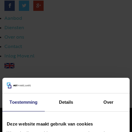
Aanbod
Diensten
Over ons
Contact
Inlog Move.nl
023 303 54 44
|
info@netmakelaars.nl
|
Toestemming
Details
Over
Deze website maakt gebruik van cookies
NET Makelaars