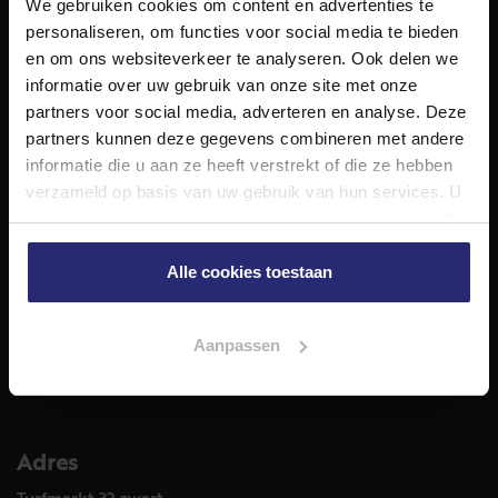
We gebruiken cookies om content en advertenties te
NET Makelaars is een modern makelaarskantoor met
personaliseren, om functies voor social media te bieden
decennialange ervaring in het vak en diepgaande kennis
en om ons websiteverkeer te analyseren. Ook delen we
van de huizenmarkt in Haarlem en omstreken.
informatie over uw gebruik van onze site met onze
Volg ons op
partners voor social media, adverteren en analyse. Deze
partners kunnen deze gegevens combineren met andere
informatie die u aan ze heeft verstrekt of die ze hebben
verzameld op basis van uw gebruik van hun services. U
Diensten
gaat akkoord met onze cookies als u onze website blijft
Hypotheekadvies
gebruiken.
Taxatie
Alle cookies toestaan
Verkoop
Aankoop
Aanpassen
Meer informatie over
Woningaanbod
Adres