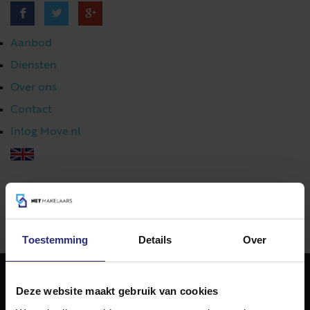
Aanbod
Diensten
Over ons
Contact
Inlog Move.nl
023 303 54 44
|
info@netmakelaars.nl
|
Toestemming
Details
Over
Deze website maakt gebruik van cookies
NET Makelaars