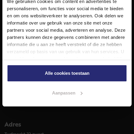
We gebruiken cookies om content en advertenties te
NET Makelaars is een modern makelaarskantoor met
personaliseren, om functies voor social media te bieden
decennialange ervaring in het vak en diepgaande kennis
en om ons websiteverkeer te analyseren. Ook delen we
van de huizenmarkt in Haarlem en omstreken.
informatie over uw gebruik van onze site met onze
Volg ons op
partners voor social media, adverteren en analyse. Deze
partners kunnen deze gegevens combineren met andere
informatie die u aan ze heeft verstrekt of die ze hebben
verzameld op basis van uw gebruik van hun services. U
Diensten
gaat akkoord met onze cookies als u onze website blijft
Hypotheekadvies
gebruiken.
Taxatie
Alle cookies toestaan
Verkoop
Aankoop
Aanpassen
Meer informatie over
Woningaanbod
Adres