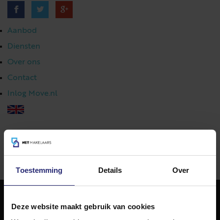
Aanbod
Diensten
Over ons
Contact
Inlog Move.nl
023 303 54 44
|
info@netmakelaars.nl
|
Toestemming
Details
Over
Deze website maakt gebruik van cookies
NET Makelaars