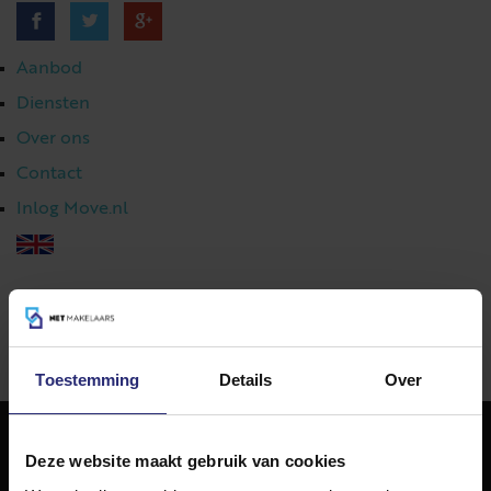
Aanbod
Diensten
Over ons
Contact
Inlog Move.nl
023 303 54 44
|
info@netmakelaars.nl
|
Toestemming
Details
Over
Deze website maakt gebruik van cookies
NET Makelaars