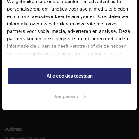
We gebruiken cookies om content en advertenties te
NET Makelaars is een modern makelaarskantoor met
personaliseren, om functies voor social media te bieden
decennialange ervaring in het vak en diepgaande kennis
en om ons websiteverkeer te analyseren. Ook delen we
van de huizenmarkt in Haarlem en omstreken.
informatie over uw gebruik van onze site met onze
Volg ons op
partners voor social media, adverteren en analyse. Deze
partners kunnen deze gegevens combineren met andere
informatie die u aan ze heeft verstrekt of die ze hebben
verzameld op basis van uw gebruik van hun services. U
Diensten
gaat akkoord met onze cookies als u onze website blijft
Hypotheekadvies
gebruiken.
Taxatie
Alle cookies toestaan
Verkoop
Aankoop
Aanpassen
Meer informatie over
Woningaanbod
Adres