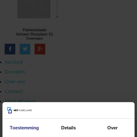
Aanbod
Diensten
Over ons
Contact
Inlog Move.nl
Toestemming
Details
Over
023 303 54 44
|
info@netmakelaars.nl
|