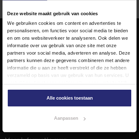
Deze website maakt gebruik van cookies
We gebruiken cookies om content en advertenties te
personaliseren, om functies voor social media te bieden
NET Makelaars
en om ons websiteverkeer te analyseren. Ook delen we
informatie over uw gebruik van onze site met onze
NET Makelaars is een modern makelaarskantoor met
partners voor social media, adverteren en analyse. Deze
decennialange ervaring in het vak en diepgaande kennis
partners kunnen deze gegevens combineren met andere
van de huizenmarkt in Haarlem en omstreken.
informatie die u aan ze heeft verstrekt of die ze hebben
Volg ons op
verzameld op basis van uw gebruik van hun services. U
gaat akkoord met onze cookies als u onze website blijft
gebruiken.
Alle cookies toestaan
Diensten
Hypotheekadvies
Taxatie
Aanpassen
Verkoop
Aankoop